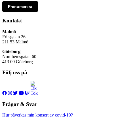
Prenumerera
Kontakt
Malmö
Friisgatan 26
211 53
Malmö
Göteborg
Nordhemsgatan 60
413 09 Göteborg
Följ oss på
Frågor & Svar
Hur påverkas min konsert av covid-19?
Jag har glömt eller tappat något hos er, vad gör jag?
När öppnar KB:s nattklubb som vanligt igen?