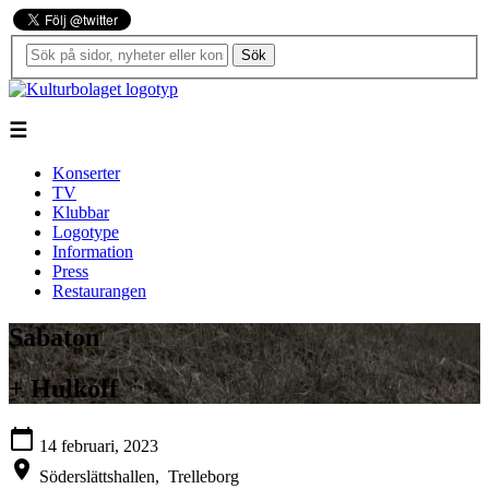
Sök
☰
Konserter
TV
Klubbar
Logotype
Information
Press
Restaurangen
Sabaton
+ Hulkoff
calendar_today
14 februari, 2023
location_on
Söderslättshallen,
Trelleborg