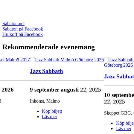
Sabaton.net
Sabaton på Facebook
Hulkoff på Facebook
Rekommenderade evenemang
Jazz Sabbath
Jazz Sabba
, 2026
9 september
augusti 22, 2025
10 septemb
22, 2025
ö
Inkonst
,
Malmö
Köp biljett
Skeppet GBG
,
Läs mer
Köp bilje
Läs mer