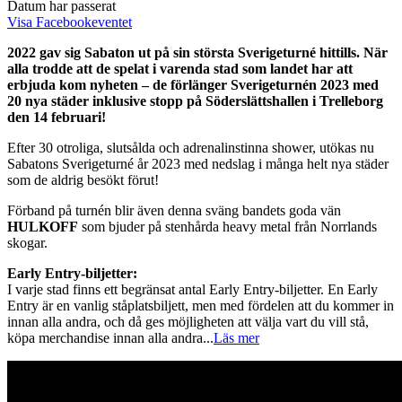
Datum har passerat
Visa Facebookeventet
2022 gav sig Sabaton ut på sin största Sverigeturné hittills. När
alla trodde att de spelat i varenda stad som landet har att
erbjuda kom nyheten – de förlänger Sverigeturnén 2023 med
20 nya städer inklusive stopp på Söderslättshallen i Trelleborg
den 14 februari!
Efter 30 otroliga, slutsålda och adrenalinstinna shower, utökas nu
Sabatons Sverigeturné år 2023 med nedslag i många helt nya städer
som de aldrig besökt förut!
Förband på turnén blir även denna sväng bandets goda vän
HULKOFF
som bjuder på stenhårda heavy metal från Norrlands
skogar.
Early Entry-biljetter:
I varje stad finns ett begränsat antal Early Entry-biljetter. En Early
Entry är en vanlig ståplatsbiljett, men med fördelen att du kommer in
innan alla andra, och då ges möjligheten att välja vart du vill stå,
köpa merchandise innan alla andra
...
Läs mer