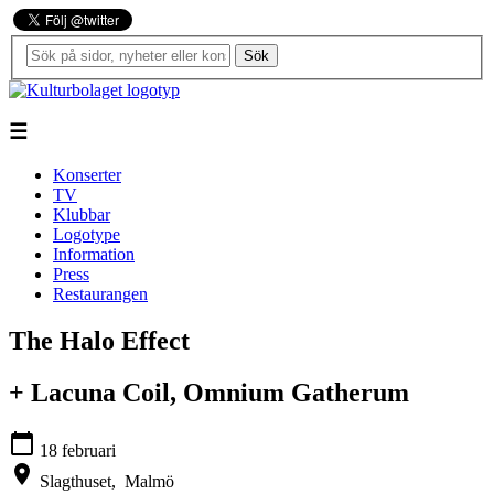
Sök
☰
Konserter
TV
Klubbar
Logotype
Information
Press
Restaurangen
The Halo Effect
+ Lacuna Coil, Omnium Gatherum
calendar_today
18 februari
location_on
Slagthuset,
Malmö