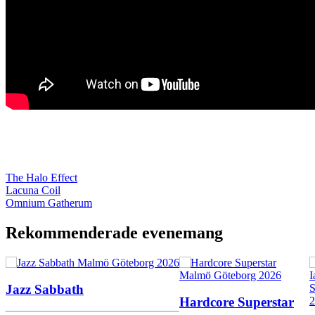
The Halo Effect
Lacuna Coil
Omnium Gatherum
Rekommenderade evenemang
Jazz Sabbath
Hardcore Superstar