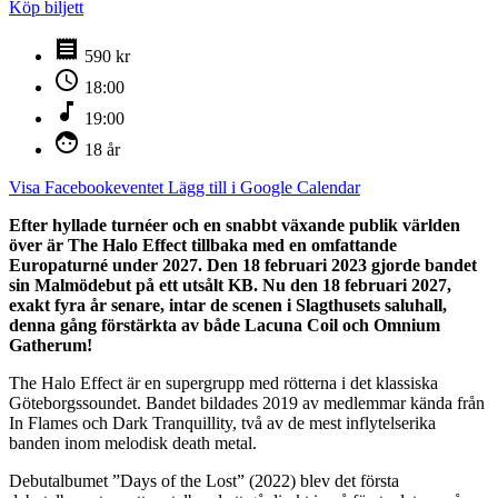
Köp biljett
receipt
590 kr
schedule
18:00
music_note
19:00
face
18 år
Visa Facebookeventet
Lägg till i Google Calendar
Efter hyllade turnéer och en snabbt växande publik världen
över är The Halo Effect tillbaka med en omfattande
Europaturné under 2027. Den 18 februari 2023 gjorde bandet
sin Malmödebut på ett utsålt KB. Nu den 18 februari 2027,
exakt fyra år senare, intar de scenen i Slagthusets saluhall,
denna gång förstärkta av både Lacuna Coil och Omnium
Gatherum!
The Halo Effect är en supergrupp med rötterna i det klassiska
Göteborgssoundet. Bandet bildades 2019 av medlemmar kända från
In Flames och Dark Tranquillity, två av de mest inflytelserika
banden inom melodisk death metal.
Debutalbumet ”Days of the Lost” (2022) blev det första