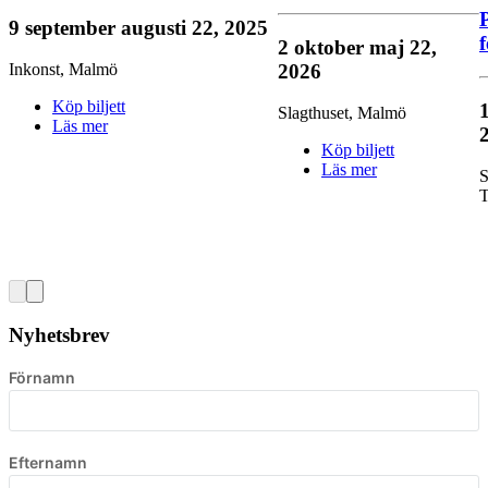
9 september
augusti 22, 2025
f
2 oktober
maj 22,
2026
Inkonst
,
Malmö
Köp biljett
Slagthuset
,
Malmö
Läs mer
Köp biljett
Läs mer
S
T
Nyhetsbrev
Förnamn
Efternamn