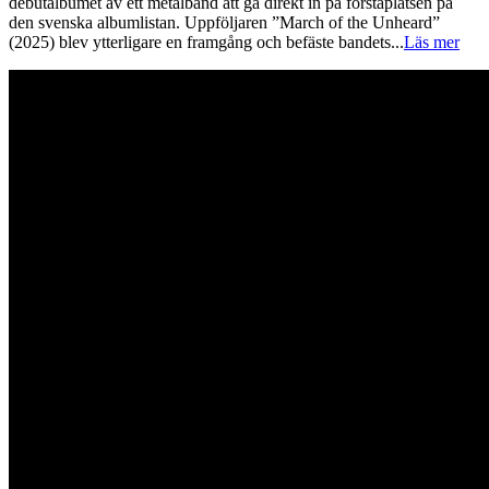
debutalbumet av ett metalband att gå direkt in på förstaplatsen på
den svenska albumlistan. Uppföljaren ”March of the Unheard”
(2025) blev ytterligare en framgång och befäste bandets
...
Läs mer