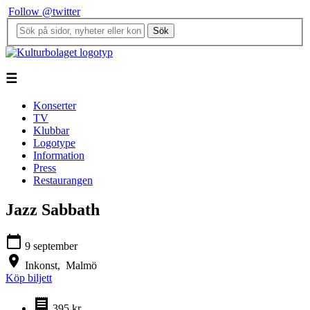
Follow @twitter
Sök
☰
Konserter
TV
Klubbar
Logotype
Information
Press
Restaurangen
Jazz Sabbath
calendar_today
9 september
location_on
Inkonst,
Malmö
Köp biljett
receipt
395 kr