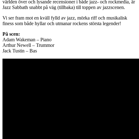
världen över och lysande recensioner i både jazz- och rockmedia, är
Jazz Sabbath snabbt på väg (tillbaka) till toppen av jazzscenen.
Vi ser fram mot en kväll fylld av jazz, mörka riff och musikalisk
finess som både hyllar och utmanar rockens största legender!
På scen:
Adam Wakeman – Piano
Arthur Newell – Trummor
Jack Tustin – Bas