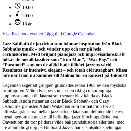
schedule
19:00
music_note
20:00
face
18 år
Visa Facebookeventet
Lägg till i Google Calendar
Jazz Sabbath är jazztrion som hämtar inspiration från Black
Sabbaths musik – och vänder upp och ner på hela
rockhistorien. Med briljant pianojazz och improvisationskraft
tolkar de metalklassiker som ”Iron Man”, ”War Pigs” och
”Paranoid” som om de alltid hade tillhört jazzens värld.
Resultatet är intensivt, elegant – och totalt oförutsägbart. Missa
inte när trion nu kommer till Malmö för en konsert på Inkonst!
Legenden säger att gruppen grundades redan 1968 av den mystiska
frontfiguren Milton Keanes som är den riktiga ursprungliga
upphovsmannen till låtarna som senare blev kända av Black
Sabbath. Andra menar att det är Black Sabbath- och Ozzy
Osbourne-pianisten Adam Wakeman som format trion för att
utforska gränserna mellan jazz och de låtar som definierade heavy
metal, genom att ge eko till befintliga jazzriff och upptäcka nya.
Oavsett om du tror på deras vilda bakgrundshistoria eller inte, med
tre album högt upp på Billboard Jazz Charts, slutsålda spelningar