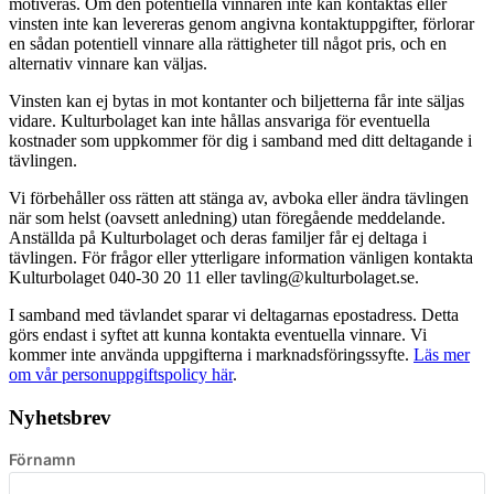
motiveras. Om den potentiella vinnaren inte kan kontaktas eller
vinsten inte kan levereras genom angivna kontaktuppgifter, förlorar
en sådan potentiell vinnare alla rättigheter till något pris, och en
alternativ vinnare kan väljas.
Vinsten kan ej bytas in mot kontanter och biljetterna får inte säljas
vidare. Kulturbolaget kan inte hållas ansvariga för eventuella
kostnader som uppkommer för dig i samband med ditt deltagande i
tävlingen.
Vi förbehåller oss rätten att stänga av, avboka eller ändra tävlingen
när som helst (oavsett anledning) utan föregående meddelande.
Anställda på Kulturbolaget och deras familjer får ej deltaga i
tävlingen. För frågor eller ytterligare information vänligen kontakta
Kulturbolaget 040-30 20 11 eller tavling@kulturbolaget.se.
I samband med tävlandet sparar vi deltagarnas epostadress. Detta
görs endast i syftet att kunna kontakta eventuella vinnare. Vi
kommer inte använda uppgifterna i marknadsföringssyfte.
Läs mer
om vår personuppgiftspolicy här
.
Nyhetsbrev
Förnamn