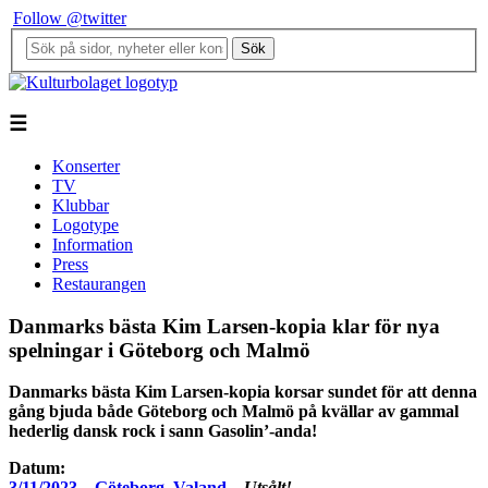
Follow @twitter
Sök
☰
Konserter
TV
Klubbar
Logotype
Information
Press
Restaurangen
Danmarks bästa Kim Larsen-kopia klar för nya
spelningar i Göteborg och Malmö
Danmarks bästa Kim Larsen-kopia korsar sundet för att denna
gång bjuda både Göteborg och Malmö på kvällar av gammal
hederlig dansk rock i sann Gasolin’-anda!
Datum:
3/11/2023 – Göteborg, Valand
–
Utsålt!