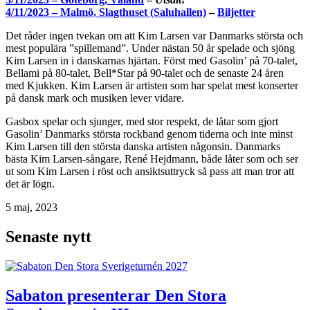
4/11/2023 – Malmö, Slagthuset (Saluhallen)
–
Biljetter
Det råder ingen tvekan om att Kim Larsen var Danmarks största och
mest populära ”spillemand”. Under nästan 50 år spelade och sjöng
Kim Larsen in i danskarnas hjärtan. Först med Gasolin’ på 70-talet,
Bellami på 80-talet, Bell*Star på 90-talet och de senaste 24 åren
med Kjukken. Kim Larsen är artisten som har spelat mest konserter
på dansk mark och musiken lever vidare.
Gasbox spelar och sjunger, med stor respekt, de låtar som gjort
Gasolin’ Danmarks största rockband genom tiderna och inte minst
Kim Larsen till den största danska artisten någonsin. Danmarks
bästa Kim Larsen-sångare, René Hejdmann, både låter som och ser
ut som Kim Larsen i röst och ansiktsuttryck så pass att man tror att
det är lögn.
5 maj, 2023
Senaste nytt
Sabaton presenterar Den Stora