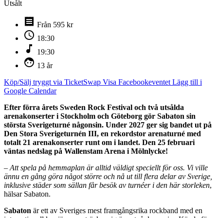
Utsålt
receipt
Från 595 kr
schedule
18:30
music_note
19:30
face
13 år
Köp/Sälj tryggt via TicketSwap
Visa Facebookeventet
Lägg till i
Google Calendar
Efter förra årets Sweden Rock Festival och två utsålda
arenakonserter i Stockholm och Göteborg gör Sabaton sin
största Sverigeturné någonsin. Under 2027 ger sig bandet ut på
Den Stora Sverigeturnén III, en rekordstor arenaturné med
totalt 21 arenakonserter runt om i landet. Den 25 februari
väntas nedslag på Wallenstam Arena i Mölnlycke!
– Att spela på hemmaplan är alltid väldigt speciellt för oss. Vi ville
ännu en gång göra något större och nå ut till flera delar av Sverige,
inklusive städer som sällan får besök av turnéer i den här storleken
,
hälsar Sabaton.
Sabaton
är ett av Sveriges mest framgångsrika rockband med en