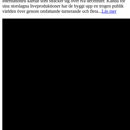
internationell karriär som sträcker sig över två decennier. Kända för
sina storslagna liveproduktioner har de byggt upp en trogen publik
världen över genom omfattande turnerande och flera
...
Läs mer