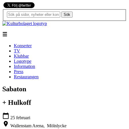
Sök
☰
Konserter
TV
Klubbar
Logotype
Information
Press
Restaurangen
Sabaton
+ Hulkoff
calendar_today
25 februari
location_on
Wallenstam Arena,
Mölnlycke