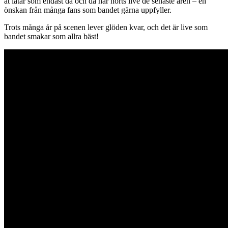
åt låtar som endast då och då har hörts live de senaste åren – en
önskan från många fans som bandet gärna uppfyller.
Trots många år på scenen lever glöden kvar, och det är live som
bandet smakar som allra bäst!