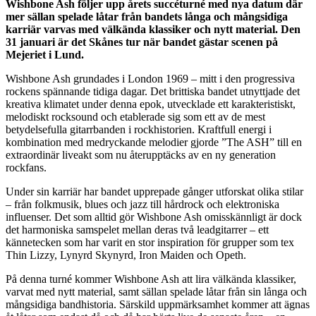
Wishbone Ash följer upp årets succéturné med nya datum där
mer sällan spelade låtar från bandets långa och mångsidiga
karriär varvas med välkända klassiker och nytt material. Den
31 januari är det Skånes tur när bandet gästar scenen på
Mejeriet i Lund.
Wishbone Ash grundades i London 1969 – mitt i den progressiva
rockens spännande tidiga dagar. Det brittiska bandet utnyttjade det
kreativa klimatet under denna epok, utvecklade ett karakteristiskt,
melodiskt rocksound och etablerade sig som ett av de mest
betydelsefulla gitarrbanden i rockhistorien. Kraftfull energi i
kombination med medryckande melodier gjorde ”The ASH” till en
extraordinär liveakt som nu återupptäcks av en ny generation
rockfans.
Under sin karriär har bandet upprepade gånger utforskat olika stilar
– från folkmusik, blues och jazz till hårdrock och elektroniska
influenser. Det som alltid gör Wishbone Ash omisskännligt är dock
det harmoniska samspelet mellan deras två leadgitarrer – ett
kännetecken som har varit en stor inspiration för grupper som tex
Thin Lizzy, Lynyrd Skynyrd, Iron Maiden och Opeth.
På denna turné kommer Wishbone Ash att lira välkända klassiker,
varvat med nytt material, samt sällan spelade låtar från sin långa och
mångsidiga bandhistoria. Särskild uppmärksamhet kommer att ägnas