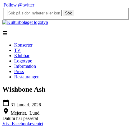
Follow @twitter
Sök
☰
Konserter
TV
Klubbar
Logotype
Information
Press
Restaurangen
Wishbone Ash
calendar_today
31 januari, 2026
location_on
Mejeriet,
Lund
Datum har passerat
Visa Facebookeventet