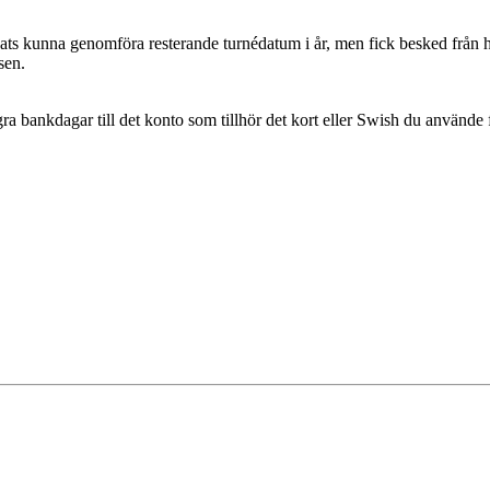
ts kunna genomföra resterande turnédatum i år, men fick besked från hans
sen.
ra bankdagar till det konto som tillhör det kort eller Swish du använde fö