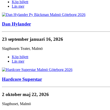
Köp biljett
Läs mer
Dan Hylander
23 september
januari 16, 2026
Slagthusets Teater
,
Malmö
Köp biljett
Läs mer
Hardcore Superstar
2 oktober
maj 22, 2026
Slagthuset
,
Malmö