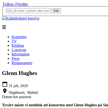
Follow @twitter
Sök
☰
Konserter
TV
Klubbar
Logotype
Information
Press
Restaurangen
Glenn Hughes
calendar_today
31 juli, 2026
location_on
Slagthuset,
Malmö
Datum har passerat
Tyvärr måste vi meddela att konserten med Glenn Hughes på Slagth