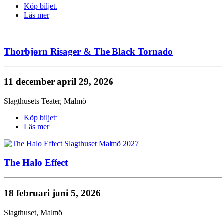
Köp biljett
Läs mer
Thorbjørn Risager & The Black Tornado
11 december
april 29, 2026
Slagthusets Teater
,
Malmö
Köp biljett
Läs mer
The Halo Effect
18 februari
juni 5, 2026
Slagthuset
,
Malmö