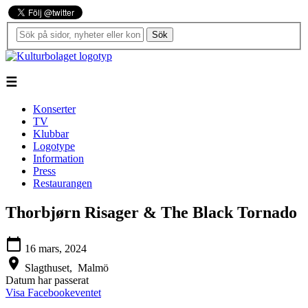
Sök
☰
Konserter
TV
Klubbar
Logotype
Information
Press
Restaurangen
Thorbjørn Risager & The Black Tornado
calendar_today
16 mars, 2024
location_on
Slagthuset,
Malmö
Datum har passerat
Visa Facebookeventet