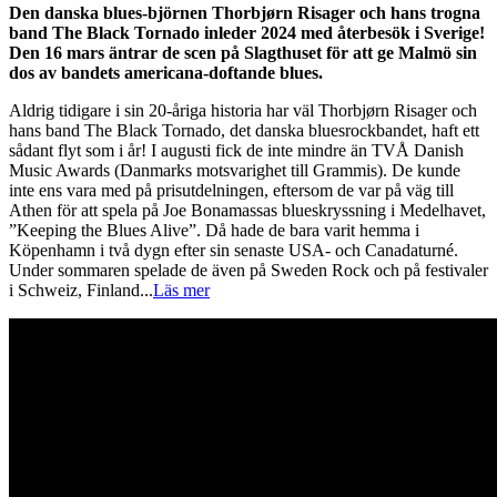
Den danska blues-björnen Thorbjørn Risager och hans trogna
band The Black Tornado inleder 2024 med återbesök i Sverige!
Den 16 mars äntrar de scen på Slagthuset för att ge Malmö sin
dos av bandets americana-doftande blues.
Aldrig tidigare i sin 20-åriga historia har väl Thorbjørn Risager och
hans band The Black Tornado, det danska bluesrockbandet, haft ett
sådant flyt som i år! I augusti fick de inte mindre än TVÅ Danish
Music Awards (Danmarks motsvarighet till Grammis). De kunde
inte ens vara med på prisutdelningen, eftersom de var på väg till
Athen för att spela på Joe Bonamassas blueskryssning i Medelhavet,
”Keeping the Blues Alive”. Då hade de bara varit hemma i
Köpenhamn i två dygn efter sin senaste USA- och Canadaturné.
Under sommaren spelade de även på Sweden Rock och på festivaler
i Schweiz, Finland
...
Läs mer