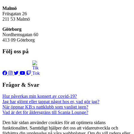
Malmö
Friisgatan 26
211 53
Malmö
Göteborg
Nordhemsgatan 60
413 09 Göteborg
Följ oss på
Frågor & Svar
Hur påverkas min konsert av covid-19?
Jag har glömt eller tappat något hos er, vad gör jag?
När öppnar KB:s nattklubb som vanligt igen?
Vad är det för åldersgräns till Scania Lounge?
Den här sidan använder cookies för att optimera sidans
funktionalitet. Samtidigt hjälper det oss att vidareutveckla och
förbättra din upplevelse på våra webbplatser. Om du vill radera eller