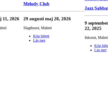
Melody Club
Jazz Sabba
j 11, 2026
29 augusti
maj 28, 2026
9 septembe
22, 2025
lmö
Slagthuset
,
Malmö
Köp biljett
Inkonst
,
Malm
Läs mer
Köp bilje
Läs mer