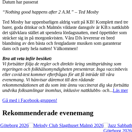
Datum har passerat
“Nothing good happens after 2 A.M.” – Ted Mosby
Ted Mosby har uppenbarligen aldrig varit på KB! Komplett med tre
barer, goda drinkar och Malmös vildaste dansgolv är KB:s nattklubb
det självklara stället att spendera lördagsnatten, med öppettider som
sträcker sig in på morgonkvisten. Våra DJs levererar en bred
blandning av den bästa och festgladaste musiken som garanterar
dans och party hela natten! Välkommen!
Bra att veta inför besöket:
Vi fortsätter följa de regler och direktiv kring smittspridning som
regeringen och folkhälsomyndigheten presenterar. Inga vaccinbevis
eller covid-test kommer efterfrågas för att få inträde till våra
evenemang. Vi hänvisar däremot till den rådande
rekommendationen att du som inte ännu vaccinerat dig ska fortsätta
undvika folksamlingar inomhus, inklusive nattklubbs- och
...
Läs mer
Gå med i Facebook-gruppen!
Rekommenderade evenemang