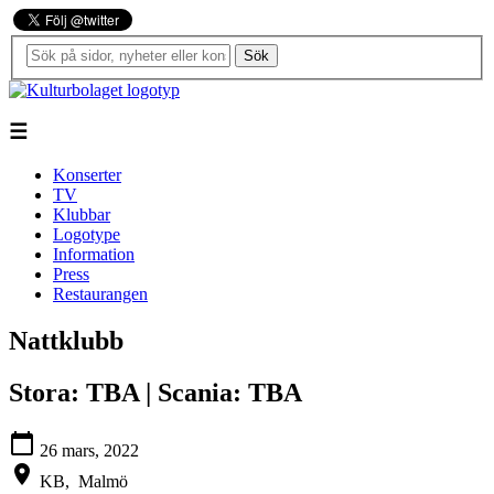
Sök
☰
Konserter
TV
Klubbar
Logotype
Information
Press
Restaurangen
Nattklubb
Stora: TBA | Scania: TBA
calendar_today
26 mars, 2022
location_on
KB,
Malmö