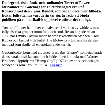
Det legendariska funk- och soulbandet Tower of Power
återvänder till Göteborg för en efterlängtad kväll på
Konserthuset den 7 juni. Bandet, som sedan decennier tillbaka
lockar fullsatta hus vart de än tar sig, är redo att bjuda
publiken på en musikalisk upplevelse utöver det vanliga.
Tower of Power har i över ett halvt sekel varit en av världens mest
inflytelserika grupper inom funk och soul. Resan började redan
1968 när Emilio Castillo mötte baritonsaxofonisten Stephen “Doc”
Kupka och bandet – då kallat The Motowns – tog sina första steg
mot vad som skulle bli en epokgörande karriär.
Genombrottet kom med albumet ”East Bay Grease”, som etablerade
deras karaktäristiska sound och ledde till ett kontrakt med Warner
Brothers. Uppföljaren ”Bump City” (1972) blev en succé och gav
bandet hits som ”You’re Still a
...
Läs mer