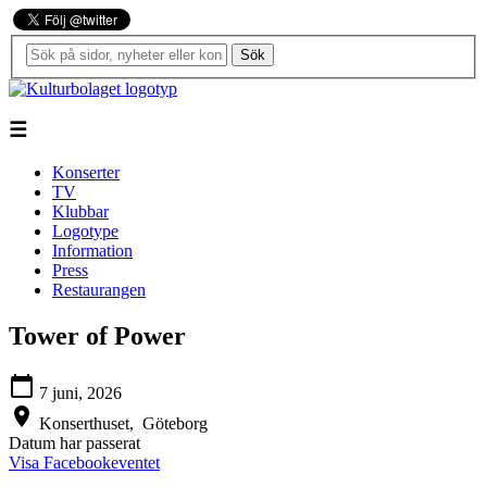
Sök
☰
Konserter
TV
Klubbar
Logotype
Information
Press
Restaurangen
Tower of Power
calendar_today
7 juni, 2026
location_on
Konserthuset,
Göteborg
Datum har passerat
Visa Facebookeventet