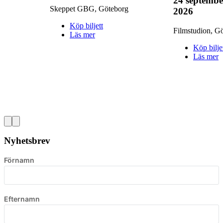
24 septemb
Skeppet GBG
,
Göteborg
2026
Köp biljett
Filmstudion
,
Gö
Läs mer
Köp bilje
Läs mer
Nyhetsbrev
Förnamn
Efternamn