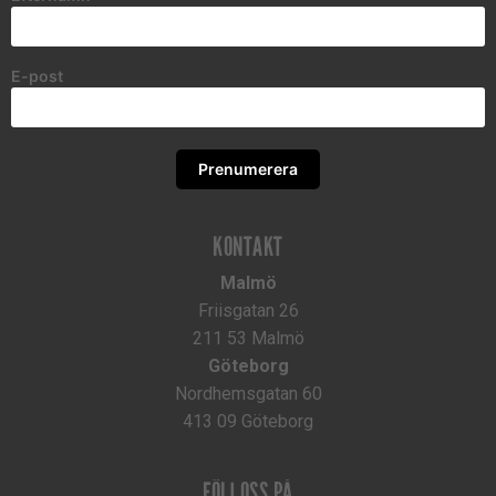
E-post
Prenumerera
KONTAKT
Malmö
Friisgatan 26
211 53
Malmö
Göteborg
Nordhemsgatan 60
413 09 Göteborg
FÖLJ OSS PÅ