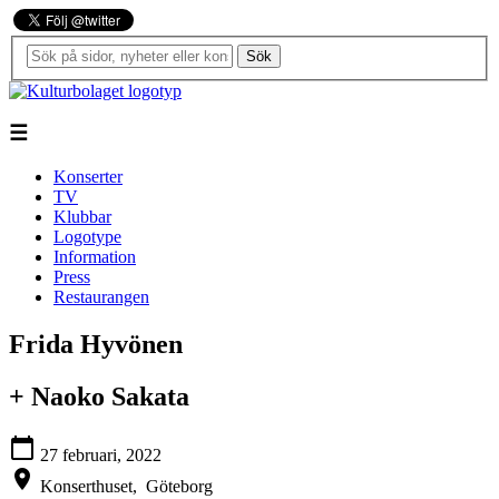
Sök
☰
Konserter
TV
Klubbar
Logotype
Information
Press
Restaurangen
Frida Hyvönen
+ Naoko Sakata
calendar_today
27 februari, 2022
location_on
Konserthuset,
Göteborg