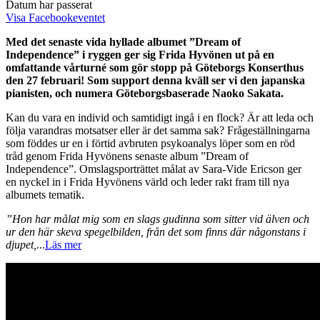
Datum har passerat
Visa Facebookeventet
Med det senaste vida hyllade albumet ”Dream of
Independence” i ryggen ger sig Frida Hyvönen ut på en
omfattande vårturné som gör stopp på Göteborgs Konserthus
den 27 februari! Som support denna kväll ser vi den japanska
pianisten, och numera Göteborgsbaserade Naoko Sakata.
Kan du vara en individ och samtidigt ingå i en flock? Är att leda och
följa varandras motsatser eller är det samma sak? Frågeställningarna
som föddes ur en i förtid avbruten psykoanalys löper som en röd
tråd genom Frida Hyvönens senaste album ”Dream of
Independence”. Omslagsporträttet målat av Sara-Vide Ericson ger
en nyckel in i Frida Hyvönens värld och leder rakt fram till nya
albumets tematik.
”Hon har målat mig som en slags gudinna som sitter vid älven och
ur den här skeva spegelbilden, från det som finns där någonstans i
djupet,
...
Läs mer