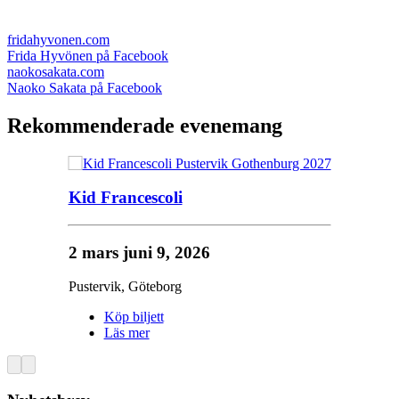
fridahyvonen.com
Frida Hyvönen på Facebook
naokosakata.com
Naoko Sakata på Facebook
Rekommenderade evenemang
Kid Francescoli
2 mars
juni 9, 2026
Pustervik
,
Göteborg
Köp biljett
Läs mer