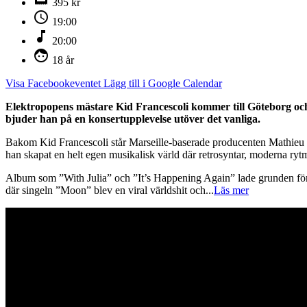
395 kr
schedule
19:00
music_note
20:00
face
18 år
Visa Facebookeventet
Lägg till i Google Calendar
Elektropopens mästare Kid Francescoli kommer till Göteborg och P
bjuder han på en konsertupplevelse utöver det vanliga.
Bakom Kid Francescoli står Marseille-baserade producenten Mathieu H
han skapat en helt egen musikalisk värld där retrosyntar, moderna rytm
Album som ”With Julia” och ”It’s Happening Again” lade grunden för 
där singeln ”Moon” blev en viral världshit och
...
Läs mer