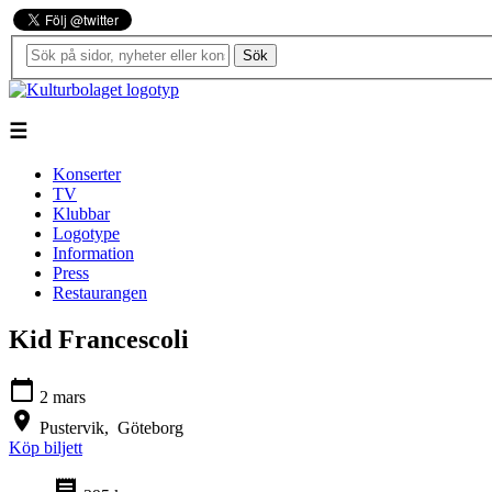
Sök
☰
Konserter
TV
Klubbar
Logotype
Information
Press
Restaurangen
Kid Francescoli
calendar_today
2 mars
location_on
Pustervik,
Göteborg
Köp biljett
receipt