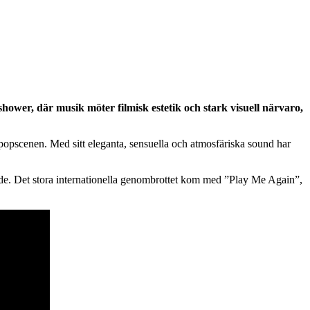
ower, där musik möter filmisk estetik och stark visuell närvaro,
opscenen. Med sitt eleganta, sensuella och atmosfäriska sound har
de. Det stora internationella genombrottet kom med ”Play Me Again”,