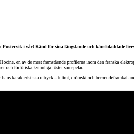
ustervik i vår! Känd för sina fängslande och känsloladdade livesh
ocine, en av de mest framstående profilerna inom den franska elektrop
er och förföriska kvinnliga röster samspelar.
hans karakteristiska uttryck – intimt, drömskt och beroendeframkallan