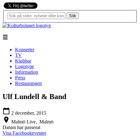
Sök
☰
Konserter
TV
Klubbar
Logotype
Information
Press
Restaurangen
Ulf Lundell & Band
calendar_today
2 december, 2015
location_on
Malmö Live,
Malmö
Datum har passerat
Visa Facebookeventet