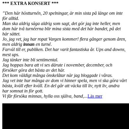
*** EXTRA KONSERT ***
”Den här höstturnén, 20 spelningar, är min sista på länge om inte
för alltid.
Man ska aldrig säga aldrig som sagt, det gör jag inte heller, men
dom här två turnéerna blir mina sista med det här bandet, på det
här sättet.
Jo, jag vet, jag har ropat Vargen kommer! flera gånger genom åren,
men aldrig
innan
en turné.
Farväl till er, publiken. Det har varit fantastiska år. Ups and downs,
mest ups.
Jag tänker inte bli sentimental.
Jag hoppas bara att vi ses därute i november, december, och
försöker göra det bästa av det här.
Det kom väldigt många önskelåtar när jag bloggade i våras.
Jag vet inte hur många av dom vi hinner spela, men vi ska göra vårt
bästa, kväll efter kväll. En del går att väcka till liv, nytt liv, andra
har somnat in för gott.
Vi får försöka minnas, hylla oss själva, band,
...
Läs mer