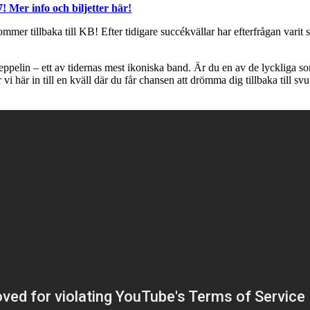
 Mer info och biljetter här!
er tillbaka till KB! Efter tidigare succékvällar har efterfrågan varit s
 Zeppelin – ett av tidernas mest ikoniska band. Är du en av de lyckliga so
i här in till en kväll där du får chansen att drömma dig tillbaka till svu