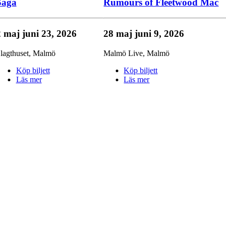
Saga
Rumours of Fleetwood Mac
2 maj
juni 23, 2026
28 maj
juni 9, 2026
lagthuset
,
Malmö
Malmö Live
,
Malmö
Köp biljett
Köp biljett
Läs mer
Läs mer