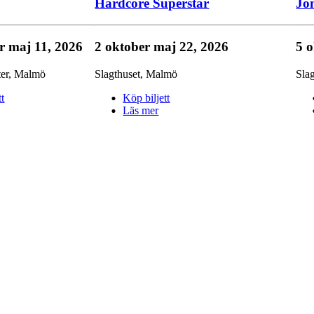
Hardcore Superstar
Jo
er
maj 11, 2026
2 oktober
maj 22, 2026
5 
er
,
Malmö
Slagthuset
,
Malmö
Slag
tt
Köp biljett
Läs mer