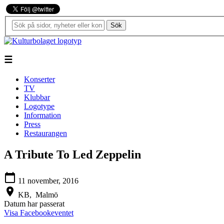
Sök
☰
Konserter
TV
Klubbar
Logotype
Information
Press
Restaurangen
A Tribute To Led Zeppelin
calendar_today
11 november, 2016
location_on
KB,
Malmö
Datum har passerat
Visa Facebookeventet