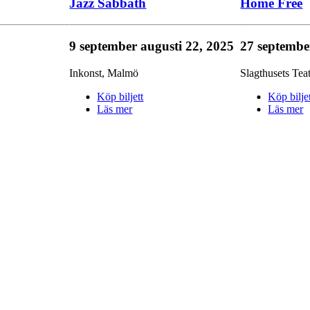
Jazz Sabbath
Home Free
9 september
augusti 22, 2025
27 septemb
Inkonst
,
Malmö
Slagthusets Teat
Köp biljett
Köp bilje
Läs mer
Läs mer