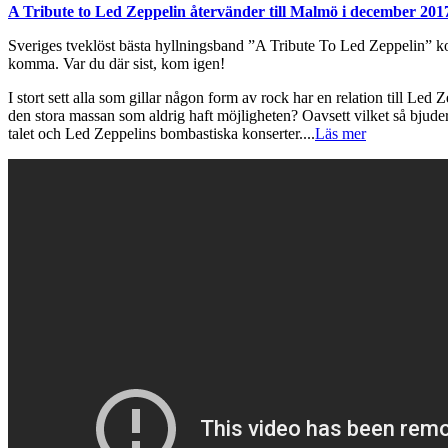
A Tribute to Led Zeppelin återvänder till Malmö i december 2017!
Sveriges tveklöst bästa hyllningsband ”A Tribute To Led Zeppelin” komm
komma. Var du där sist, kom igen!
I stort sett alla som gillar någon form av rock har en relation till Led
den stora massan som aldrig haft möjligheten? Oavsett vilket så bjuder v
talet och Led Zeppelins bombastiska konserter.
...
Läs mer