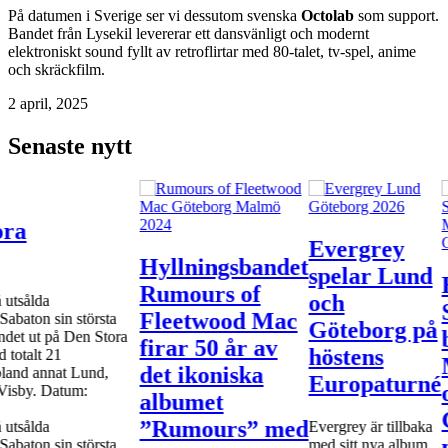
På datumen i Sverige ser vi dessutom svenska
Octolab
som support.
Bandet från Lysekil levererar ett dansvänligt och modernt
elektroniskt sound fyllt av retroflirtar med 80-talet, tv-spel, anime
och skräckfilm.
2 april, 2025
Senaste nytt
ora
Evergrey
Hyllningsbandet
spelar Lund
Rumours of
och
 utsålda
Fleetwood Mac
abaton sin största
Göteborg på
ndet ut på Den Stora
firar 50 år av
höstens
 totalt 21
det ikoniska
 bland annat Lund,
Europaturné
 Visby. Datum:
albumet
”Rumours” med
 utsålda
Evergrey är tillbaka
abaton sin största
med sitt nya album