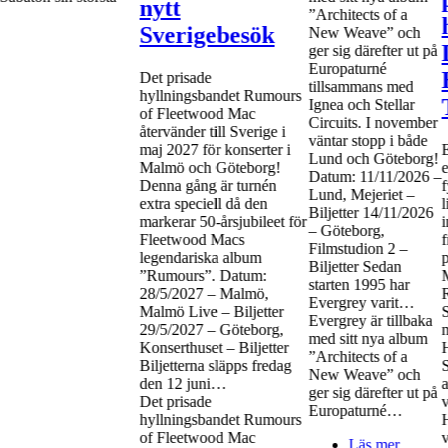
nytt
”Architects of a
Sverigebesök
New Weave” och
ger sig därefter ut på
Europaturné
Det prisade
tillsammans med
hyllningsbandet Rumours
Ignea och Stellar
of Fleetwood Mac
Circuits. I november
återvänder till Sverige i
väntar stopp i både
maj 2027 för konserter i
E
Lund och Göteborg!
Malmö och Göteborg!
e
Datum: 11/11/2026 –
Denna gång är turnén
f
Lund, Mejeriet –
extra speciell då den
l
Biljetter 14/11/2026
markerar 50-årsjubileet för
i
– Göteborg,
Fleetwood Macs
Filmstudion 2 –
legendariska album
p
Biljetter Sedan
”Rumours”. Datum:
starten 1995 har
28/5/2027 – Malmö,
Evergrey varit…
Malmö Live – Biljetter
S
Evergrey är tillbaka
29/5/2027 – Göteborg,
med sitt nya album
Konserthuset – Biljetter
”Architects of a
Biljetterna släpps fredag
New Weave” och
den 12 juni…
a
ger sig därefter ut på
Det prisade
Europaturné…
hyllningsbandet Rumours
of Fleetwood Mac
v
Läs mer