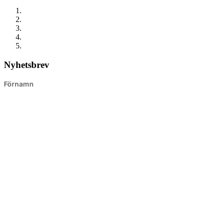
Nyhetsbrev
Förnamn
Efternamn
E-post
Prenumerera