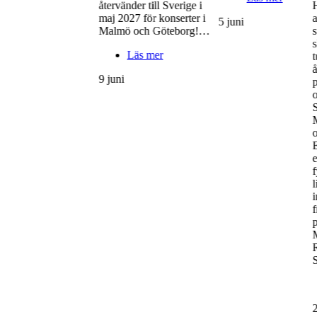
återvänder till Sverige i
maj 2027 för konserter i
5 juni
Malmö och Göteborg!…
s
Läs mer
t
å
9 juni
S
E
e
f
l
i
p