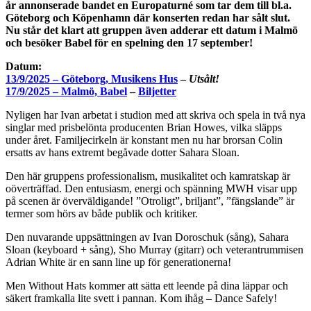
år annonserade bandet en Europaturné som tar dem till bl.a.
Göteborg och Köpenhamn där konserten redan har sålt slut.
Nu står det klart att gruppen även adderar ett datum i Malmö
och besöker Babel för en spelning den 17 september!
Datum:
13/9/2025 – Göteborg, Musikens Hus
–
Utsålt!
17/9/2025 – Malmö, Babel
–
Biljetter
Nyligen har Ivan arbetat i studion med att skriva och spela in två nya
singlar med prisbelönta producenten Brian Howes, vilka släpps
under året. Familjecirkeln är konstant men nu har brorsan Colin
ersatts av hans extremt begåvade dotter Sahara Sloan.
Den här gruppens professionalism, musikalitet och kamratskap är
oöverträffad. Den entusiasm, energi och spänning MWH visar upp
på scenen är överväldigande! ”Otroligt”, briljant”, ”fängslande” är
termer som hörs av både publik och kritiker.
Den nuvarande uppsättningen av Ivan Doroschuk (sång), Sahara
Sloan (keyboard + sång), Sho Murray (gitarr) och veterantrummisen
Adrian White är en sann line up för generationerna!
Men Without Hats kommer att sätta ett leende på dina läppar och
säkert framkalla lite svett i pannan. Kom ihåg – Dance Safely!