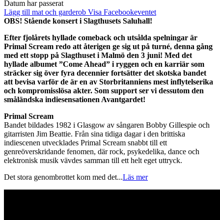
Datum har passerat
Lägg till mat och garderob
Visa Facebookeventet
OBS! Stående konsert i Slagthusets Saluhall!
Efter fjolårets hyllade comeback och utsålda spelningar är
Primal Scream redo att återigen ge sig ut på turné, denna gång
med ett stopp på Slagthuset i Malmö den 3 juni! Med det
hyllade albumet ”Come Ahead” i ryggen och en karriär som
sträcker sig över fyra decennier fortsätter det skotska bandet
att bevisa varför de är en av Storbritanniens mest inflytelserika
och kompromisslösa akter. Som support ser vi dessutom den
småländska indiesensationen Avantgardet!
Primal Scream
Bandet bildades 1982 i Glasgow av sångaren Bobby Gillespie och
gitarristen Jim Beattie. Från sina tidiga dagar i den brittiska
indiescenen utvecklades Primal Scream snabbt till ett
genreöverskridande fenomen, där rock, psykedelika, dance och
elektronisk musik vävdes samman till ett helt eget uttryck.
Det stora genombrottet kom med det
...
Läs mer