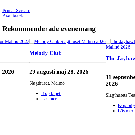
Primal Scream
Avantgardet
Rekommenderade evenemang
Melody Club
The Jayha
, 2026
29 augusti
maj 28, 2026
11 septemb
2026
Slagthuset
,
Malmö
Köp biljett
Slagthusets Tea
Läs mer
Köp bilje
Läs mer