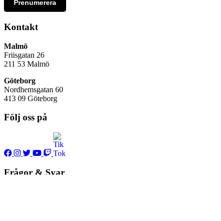
Prenumerera
Kontakt
Malmö
Friisgatan 26
211 53
Malmö
Göteborg
Nordhemsgatan 60
413 09 Göteborg
Följ oss på
Frågor & Svar
Hur påverkas min konsert av covid-19?
Jag har glömt eller tappat något hos er, vad gör jag?
När öppnar KB:s nattklubb som vanligt igen?
Vad är det för åldersgräns till Scania Lounge?