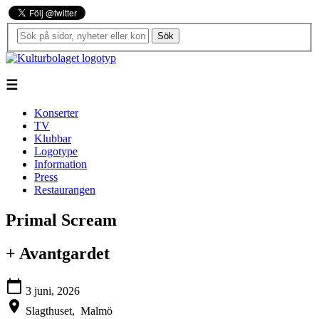
Sök
☰
Konserter
TV
Klubbar
Logotype
Information
Press
Restaurangen
Primal Scream
+ Avantgardet
calendar_today
3 juni, 2026
location_on
Slagthuset,
Malmö