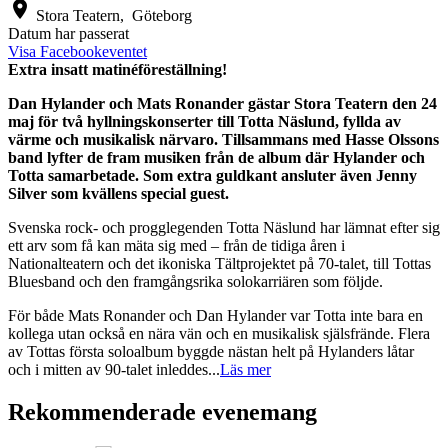
location_on
Stora Teatern,
Göteborg
Datum har passerat
Visa Facebookeventet
Extra insatt matinéföreställning!
Dan Hylander och Mats Ronander gästar Stora Teatern den 24
maj för två hyllningskonserter till Totta Näslund, fyllda av
värme och musikalisk närvaro. Tillsammans med Hasse Olssons
band lyfter de fram musiken från de album där Hylander och
Totta samarbetade. Som extra guldkant ansluter även Jenny
Silver som kvällens special guest.
Svenska rock- och progglegenden Totta Näslund har lämnat efter sig
ett arv som få kan mäta sig med – från de tidiga åren i
Nationalteatern och det ikoniska Tältprojektet på 70-talet, till Tottas
Bluesband och den framgångsrika solokarriären som följde.
För både Mats Ronander och Dan Hylander var Totta inte bara en
kollega utan också en nära vän och en musikalisk själsfrände. Flera
av Tottas första soloalbum byggde nästan helt på Hylanders låtar
och i mitten av 90-talet inleddes
...
Läs mer
Rekommenderade evenemang