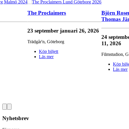
The Proclaimers
Björn Rose
Thomas Jä
23 september
januari 26, 2026
24 septemb
Trädgår'n
,
Göteborg
11, 2026
Köp biljett
Filmstudion
,
G
Läs mer
Köp bilje
Läs mer
Nyhetsbrev