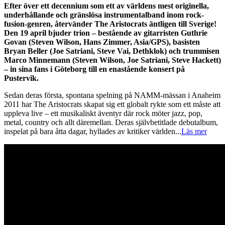
Efter över ett decennium som ett av världens mest originella,
underhållande och gränslösa instrumentalband inom rock-
fusion-genren, återvänder The Aristocrats äntligen till Sverige!
Den 19 april bjuder trion – bestående av gitarristen Guthrie
Govan (Steven Wilson, Hans Zimmer, Asia/GPS), basisten
Bryan Beller (Joe Satriani, Steve Vai, Dethklok) och trummisen
Marco Minnemann (Steven Wilson, Joe Satriani, Steve Hackett)
– in sina fans i Göteborg till en enastående konsert på
Pustervik.
Sedan deras första, spontana spelning på NAMM-mässan i Anaheim
2011 har The Aristocrats skapat sig ett globalt rykte som ett måste att
uppleva live – ett musikaliskt äventyr där rock möter jazz, pop,
metal, country och allt däremellan. Deras självbetitlade debutalbum,
inspelat på bara åtta dagar, hyllades av kritiker världen
...
Läs mer