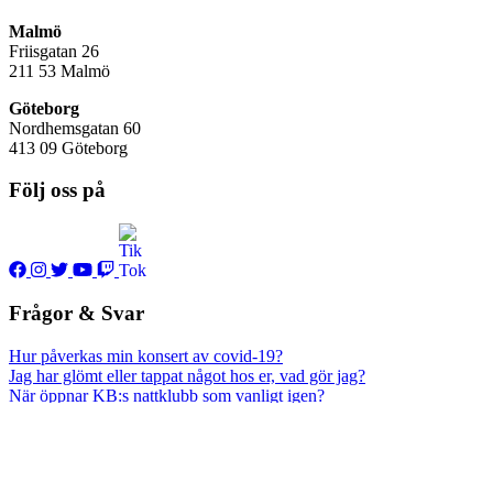
Malmö
Friisgatan 26
211 53
Malmö
Göteborg
Nordhemsgatan 60
413 09 Göteborg
Följ oss på
Frågor & Svar
Hur påverkas min konsert av covid-19?
Jag har glömt eller tappat något hos er, vad gör jag?
När öppnar KB:s nattklubb som vanligt igen?
Vad är det för åldersgräns till Scania Lounge?
Den här sidan använder cookies för att optimera sidans
funktionalitet. Samtidigt hjälper det oss att vidareutveckla och
förbättra din upplevelse på våra webbplatser. Om du vill radera eller