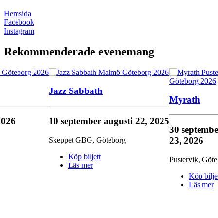
Hemsida
Facebook
Instagram
Rekommenderade evenemang
Jazz Sabbath
Myrath
2026
10 september
augusti 22, 2025
30 septemb
23, 2026
Skeppet GBG
,
Göteborg
Köp biljett
Pustervik
,
Göte
Läs mer
Köp bilje
Läs mer