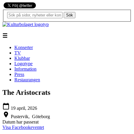
Sök
☰
Konserter
TV
Klubbar
Logotype
Information
Press
Restaurangen
The Aristocrats
calendar_today
19 april, 2026
location_on
Pustervik,
Göteborg
Datum har passerat
Visa Facebookeventet