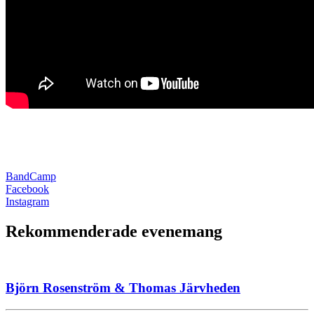
BandCamp
Facebook
Instagram
Rekommenderade evenemang
Björn Rosenström & Thomas Järvheden