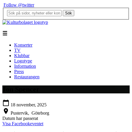
Follow @twitter
Sök
☰
Konserter
TV
Klubbar
Logotype
Information
Press
Restaurangen
Jon Spencer
calendar_today
18 november, 2025
location_on
Pustervik,
Göteborg
Datum har passerat
Visa Facebookeventet