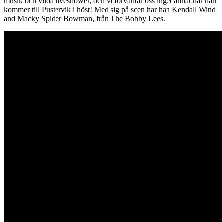
musik och vilda liveshower, och vi förväntar oss inget annat när han
kommer till Pustervik i höst! Med sig på scen har han Kendall Wind
and Macky Spider Bowman, från The Bobby Lees.