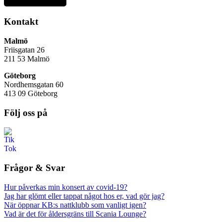
Kontakt
Malmö
Friisgatan 26
211 53
Malmö
Göteborg
Nordhemsgatan 60
413 09 Göteborg
Följ oss på
Frågor & Svar
Hur påverkas min konsert av covid-19?
Jag har glömt eller tappat något hos er, vad gör jag?
När öppnar KB:s nattklubb som vanligt igen?
Vad är det för åldersgräns till Scania Lounge?