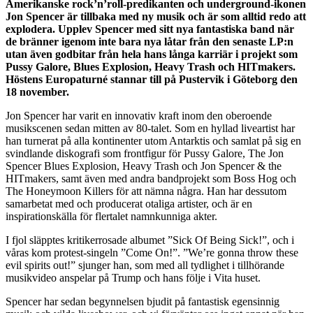
Amerikanske rock’n’roll-predikanten och underground-ikonen
Jon Spencer är tillbaka med ny musik och är som alltid redo att
explodera. Upplev Spencer med sitt nya fantastiska band när
de bränner igenom inte bara nya låtar från den senaste LP:n
utan även godbitar från hela hans långa karriär i projekt som
Pussy Galore, Blues Explosion, Heavy Trash och HITmakers.
Höstens Europaturné stannar till på Pustervik i Göteborg den
18 november.
Jon Spencer har varit en innovativ kraft inom den oberoende
musikscenen sedan mitten av 80-talet. Som en hyllad liveartist har
han turnerat på alla kontinenter utom Antarktis och samlat på sig en
svindlande diskografi som frontfigur för Pussy Galore, The Jon
Spencer Blues Explosion, Heavy Trash och Jon Spencer & the
HITmakers, samt även med andra bandprojekt som Boss Hog och
The Honeymoon Killers för att nämna några. Han har dessutom
samarbetat med och producerat otaliga artister, och är en
inspirationskälla för flertalet namnkunniga akter.
I fjol släpptes kritikerrosade albumet ”Sick Of Being Sick!”, och i
våras kom protest-singeln ”Come On!”. ”We’re gonna throw these
evil spirits out!” sjunger han, som med all tydlighet i tillhörande
musikvideo anspelar på Trump och hans följe i Vita huset.
Spencer har sedan begynnelsen bjudit på fantastisk egensinnig