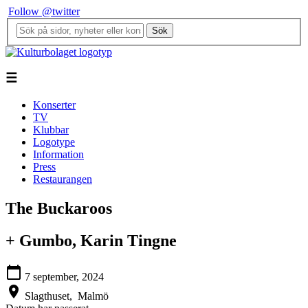
Follow @twitter
Sök
☰
Konserter
TV
Klubbar
Logotype
Information
Press
Restaurangen
The Buckaroos
+ Gumbo, Karin Tingne
calendar_today
7 september, 2024
location_on
Slagthuset,
Malmö