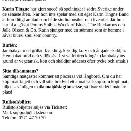
Karin Tingne
har gjort succé på spelningar i södra Sverige under
de senaste åren. När hon inte spelar med sitt eget Karin Tingne Band
är hon flitigt anlitad som både studiomusiker och liveartist där hon
har bl.a. gästat Pontus Snibbs Wreck of Blues, The Buckaroos och
Jalle Olsson & Co. Karin sjunger med en stämma som är hemma i
såväl blues, soul som country.
Buffén:
Jambalaya med grillad kyckling, kryddig korv och ångade skaldjur.
Hembakat bröd och vitlöksås. 1 st valfri dryck ingår. (Jambalayans
grund är vegetarisk, kött och skaldjur adderas efter tycke och smak.)
Sitta tillsammans?
Samtliga matgäster kommer att placeras vid långbord. Om du har
köpt mat-biljett och vill sitta bredvid ett annat sällskap som köpt mat-
biljett – vänligen maila
mat@slagthuset.se
, så fixar vi det i mån av
plats!
Rullstolsbiljett
Rullstolsbiljetter säljes via Tickster:
Mail: support@tickster.com
Telefon: 0771 47 70 70