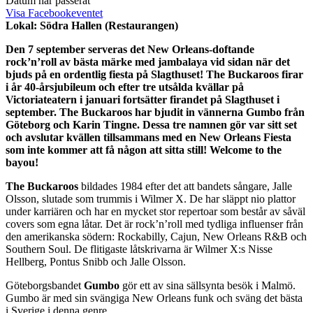
Datum har passerat
Visa Facebookeventet
Lokal: Södra Hallen (Restaurangen)
Den 7 september serveras det New Orleans-doftande
rock’n’roll av bästa märke med jambalaya vid sidan när det
bjuds på en ordentlig fiesta på Slagthuset! The Buckaroos firar
i år 40-årsjubileum och efter tre utsålda kvällar på
Victoriateatern i januari fortsätter firandet på Slagthuset i
september. The Buckaroos har bjudit in vännerna Gumbo från
Göteborg och Karin Tingne. Dessa tre namnen gör var sitt set
och avslutar kvällen tillsammans med en New Orleans Fiesta
som inte kommer att få någon att sitta still! Welcome to the
bayou!
The Buckaroos
bildades 1984 efter det att bandets sångare, Jalle
Olsson, slutade som trummis i Wilmer X. De har släppt nio plattor
under karriären och har en mycket stor repertoar som består av såväl
covers som egna låtar. Det är rock’n’roll med tydliga influenser från
den amerikanska södern: Rockabilly, Cajun, New Orleans R&B och
Southern Soul. De flitigaste låtskrivarna är Wilmer X:s Nisse
Hellberg, Pontus Snibb och Jalle Olsson.
Göteborgsbandet
Gumbo
gör ett av sina sällsynta besök i Malmö.
Gumbo är med sin svängiga New Orleans funk och sväng det bästa
i Sverige i denna genre.