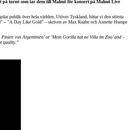
ut på turné som tar dem till Malmö för konsert på Malmö Live
lar publik över hela världen. Utöver Tyskland, hittar vi den största
ie Gold” – ”A Day Like Gold” – skriven av Max Raabe och Annette Humpe
n Pinien von Argentinien’ or ‘Mein Gorilla hat ne Villa im Zoo’ and –
t quality.”