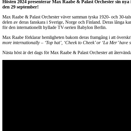
Hösten 2024 presenterar Max Raabe & Palast Orchester sin nya i
den 29 september!
Max Raabe & Palast Orchester väver samman tyska 1920- och 30-talslåta
delen av deras fanskara i Sverige, Norge och Finland. Deras långa ka
för den internationellt hyllade TV-serien Babylon Berlin.
Max Raabe förklarar hemligheten bakom deras framgång i att överskri
more internationally – ‘Top hat’, ‘Cheek to Cheek’ or ‘La Mer’ have
Nästa höst är det dags för Max Raabe & Palast Orchester att återvänd