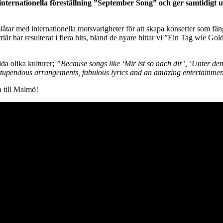
nternationella föreställning ”September Song” och ger samtidigt 
r med internationella motsvarigheter för att skapa konserter som fängs
rriär har resulterat i flera hits, bland de nyare hittar vi ”Ein Tag w
da olika kulturer;
”Because songs like ‘Mir ist so nach dir’, ‘Unter de
 stupendous arrangements, fabulous lyrics and an amazing entertainmen
a till Malmö!