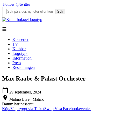
Follow @twitter
Sök
☰
Konserter
TV
Klubbar
Logotype
Information
Press
Restaurangen
Max Raabe & Palast Orchester
calendar_today
29 september, 2024
location_on
Malmö Live,
Malmö
Datum har passerat
Köp/Sälj tryggt via TicketSwap
Visa Facebookeventet