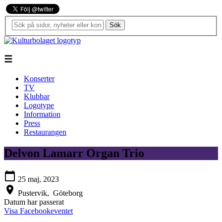
Sök
☰
Konserter
TV
Klubbar
Logotype
Information
Press
Restaurangen
Delvon Lamarr Organ Trio
calendar_today
25 maj, 2023
location_on
Pustervik,
Göteborg
Datum har passerat
Visa Facebookeventet