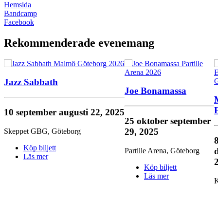
Hemsida
Bandcamp
Facebook
Rekommenderade evenemang
Jazz Sabbath
Joe Bonamassa
10 september
augusti 22, 2025
25 oktober
september
29, 2025
Skeppet GBG
,
Göteborg
Köp biljett
Partille Arena
,
Göteborg
Läs mer
Köp biljett
Läs mer
K