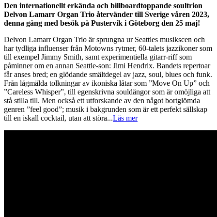
Den internationellt erkända och billboardtoppande soultrion
Delvon Lamarr Organ Trio återvänder till Sverige våren 2023,
denna gång med besök på Pustervik i Göteborg den 25 maj!
Delvon Lamarr Organ Trio är sprungna ur Seattles musikscen och
har tydliga influenser från Motowns rytmer, 60-talets jazzikoner som
till exempel Jimmy Smith, samt experimentiella gitarr-riff som
påminner om en annan Seattle-son: Jimi Hendrix. Bandets repertoar
får anses bred; en glödande smältdegel av jazz, soul, blues och funk.
Från lågmälda tolkningar av ikoniska låtar som ”Move On Up” och
”Careless Whisper”, till egenskrivna souldängor som är omöjliga att
stå stilla till. Men också ett utforskande av den något bortglömda
genren ”feel good”; musik i bakgrunden som är ett perfekt sällskap
till en iskall cocktail, utan att störa
...
Läs mer