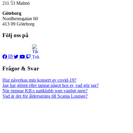
211 53
Malmö
Göteborg
Nordhemsgatan 60
413 09 Göteborg
Följ oss på
Frågor & Svar
Hur påverkas min konsert av covid-19?
Jag har glömt eller tappat något hos er, vad gör jag?
När öppnar KB:s nattklubb som vanligt igen?
Vad är det för åldersgräns till Scania Lounge?
Den här sidan använder cookies för att optimera sidans
funktionalitet. Samtidigt hjälper det oss att vidareutveckla och
förbättra din upplevelse på våra webbplatser. Om du vill radera eller
blockera cookies så kan du enkelt ändra inställningarna i din
webbläsare.
Läs mer om vår cookiepolicy här.
×