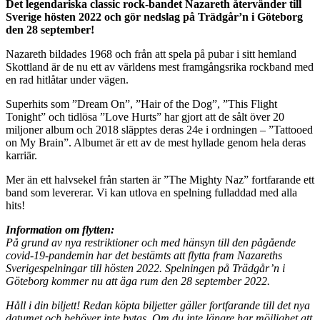
Det legendariska classic rock-bandet Nazareth återvänder till
Sverige hösten 2022 och gör nedslag på Trädgår’n i Göteborg
den 28 september!
Nazareth bildades 1968 och från att spela på pubar i sitt hemland
Skottland är de nu ett av världens mest framgångsrika rockband med
en rad hitlåtar under vägen.
Superhits som ”Dream On”, ”Hair of the Dog”, ”This Flight
Tonight” och tidlösa ”Love Hurts” har gjort att de sålt över 20
miljoner album och 2018 släpptes deras 24e i ordningen – ”Tattooed
on My Brain”. Albumet är ett av de mest hyllade genom hela deras
karriär.
Mer än ett halvsekel från starten är ”The Mighty Naz” fortfarande ett
band som levererar. Vi kan utlova en spelning fulladdad med alla
hits!
Information om flytten:
På grund av nya restriktioner och med hänsyn till den pågående
covid-19-pandemin har det bestämts att flytta fram Nazareths
Sverigespelningar till hösten 2022. Spelningen på Trädgår’n i
Göteborg kommer nu att äga rum den 28 september 2022.
Håll i din biljett! Redan köpta biljetter gäller fortfarande till det nya
datumet och behöver inte bytas. Om du inte längre har möjlighet att