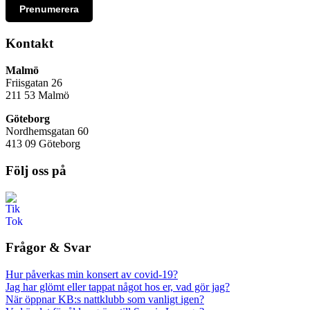
Prenumerera
Kontakt
Malmö
Friisgatan 26
211 53
Malmö
Göteborg
Nordhemsgatan 60
413 09 Göteborg
Följ oss på
Frågor & Svar
Hur påverkas min konsert av covid-19?
Jag har glömt eller tappat något hos er, vad gör jag?
När öppnar KB:s nattklubb som vanligt igen?