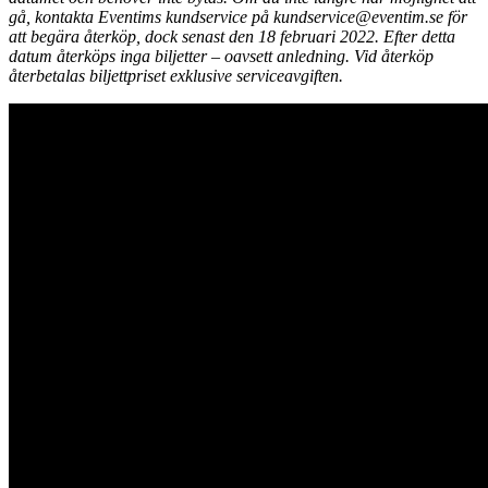
gå, kontakta Eventims kundservice på kundservice@eventim.se för
att begära återköp, dock senast den 18 februari 2022. Efter detta
datum återköps inga biljetter – oavsett anledning. Vid återköp
återbetalas biljettpriset exklusive serviceavgiften.