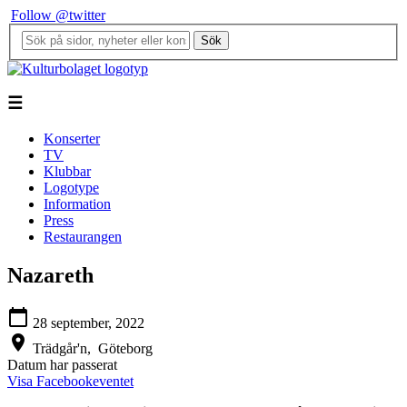
Follow @twitter
Sök
☰
Konserter
TV
Klubbar
Logotype
Information
Press
Restaurangen
Nazareth
calendar_today
28 september, 2022
location_on
Trädgår'n,
Göteborg
Datum har passerat
Visa Facebookeventet