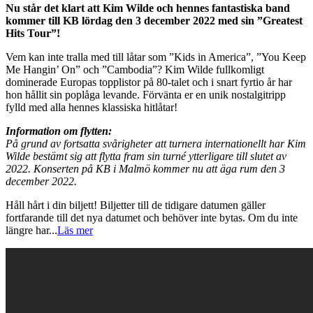
Nu står det klart att Kim Wilde och hennes fantastiska band
kommer till KB lördag den 3 december 2022 med sin ”Greatest
Hits Tour”!
Vem kan inte tralla med till låtar som ”Kids in America”, ”You Keep
Me Hangin’ On” och ”Cambodia”? Kim Wilde fullkomligt
dominerade Europas topplistor på 80-talet och i snart fyrtio år har
hon hållit sin poplåga levande. Förvänta er en unik nostalgitripp
fylld med alla hennes klassiska hitlåtar!
Information om flytten:
På grund av fortsatta svårigheter att turnera internationellt har Kim
Wilde bestämt sig att flytta fram sin turné ytterligare till slutet av
2022. Konserten på KB i Malmö kommer nu att äga rum den 3
december 2022.
Håll hårt i din biljett! Biljetter till de tidigare datumen gäller
fortfarande till det nya datumet och behöver inte bytas. Om du inte
längre har
...
Läs mer