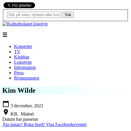
Sök
☰
Konserter
TV
Klubbar
Logotype
Information
Press
Restaurangen
Kim Wilde
calendar_today
3 december, 2022
location_on
KB,
Malmö
Datum har passerat
Äta innan? Boka bord!
Visa Facebookeventet