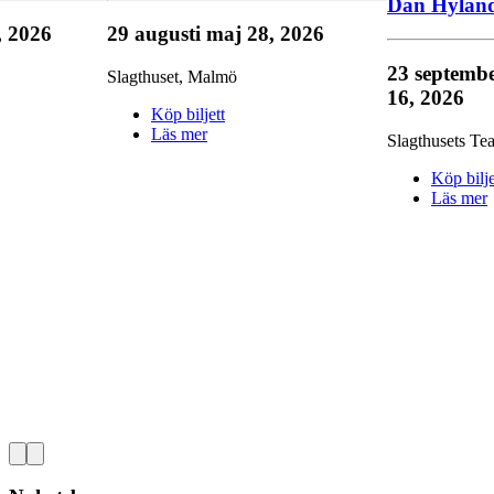
Dan Hylan
, 2026
29 augusti
maj 28, 2026
23 septemb
Slagthuset
,
Malmö
16, 2026
Köp biljett
Läs mer
Slagthusets Tea
Köp bilje
Läs mer