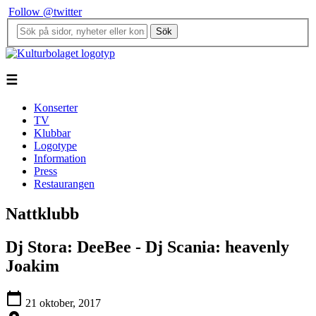
Follow @twitter
Sök
☰
Konserter
TV
Klubbar
Logotype
Information
Press
Restaurangen
Nattklubb
Dj Stora: DeeBee - Dj Scania: heavenly
Joakim
calendar_today
21 oktober, 2017