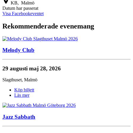
location_on
KB,
Malmö
Datum har passerat
Visa Facebookeventet
Rekommenderade evenemang
Melody Club
29 augusti
maj 28, 2026
Slagthuset
,
Malmö
Köp biljett
Läs mer
Jazz Sabbath