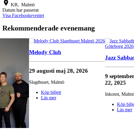
location_on
KB,
Malmö
Datum har passerat
Visa Facebookeventet
Rekommenderade evenemang
Melody Club
Jazz Sabba
29 augusti
maj 28, 2026
9 septembe
22, 2025
Slagthuset
,
Malmö
Köp biljett
Inkonst
,
Malm
Läs mer
Köp bilje
Läs mer