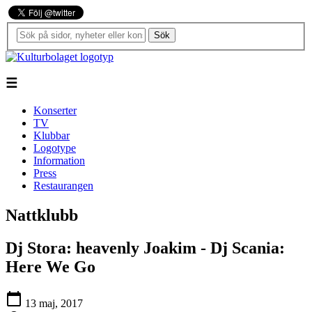
Sök
☰
Konserter
TV
Klubbar
Logotype
Information
Press
Restaurangen
Nattklubb
Dj Stora: heavenly Joakim - Dj Scania:
Here We Go
calendar_today
13 maj, 2017