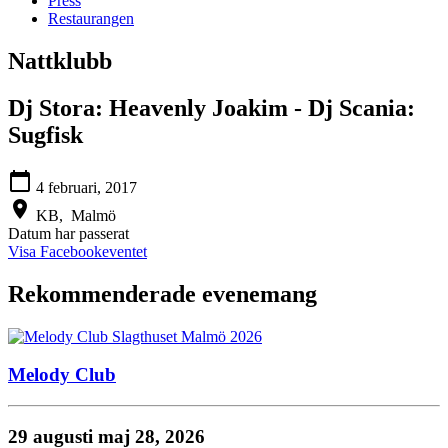
Press
Restaurangen
Nattklubb
Dj Stora: Heavenly Joakim - Dj Scania:
Sugfisk
calendar_today
4 februari, 2017
location_on
KB,
Malmö
Datum har passerat
Visa Facebookeventet
Rekommenderade evenemang
Melody Club
29 augusti
maj 28, 2026