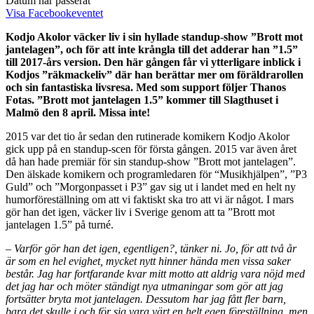
Datum har passerat
Visa Facebookeventet
Kodjo Akolor väcker liv i sin hyllade standup-show ”Brott mot
jantelagen”, och för att inte krångla till det adderar han ”1.5”
till 2017-års version. Den här gången får vi ytterligare inblick i
Kodjos ”räkmackeliv” där han berättar mer om föräldrarollen
och sin fantastiska livsresa. Med som support följer Thanos
Fotas. ”Brott mot jantelagen 1.5” kommer till Slagthuset i
Malmö den 8 april. Missa inte!
2015 var det tio år sedan den rutinerade komikern Kodjo Akolor
gick upp på en standup-scen för första gången. 2015 var även året
då han hade premiär för sin standup-show ”Brott mot jantelagen”.
Den älskade komikern och programledaren för “Musikhjälpen”, ”P3
Guld” och ”Morgonpasset i P3” gav sig ut i landet med en helt ny
humorföreställning om att vi faktiskt ska tro att vi är något. I mars
gör han det igen, väcker liv i Sverige genom att ta ”Brott mot
jantelagen 1.5” på turné.
–
Varför gör han det igen, egentligen?, tänker ni. Jo, för att två år
är som en hel evighet, mycket nytt hinner hända men vissa saker
består. Jag har fortfarande kvar mitt motto att aldrig vara nöjd med
det jag har och möter ständigt nya utmaningar som gör att jag
fortsätter bryta mot jantelagen. Dessutom har jag fått fler barn,
bara det skulle i och för sig vara värt en helt egen föreställning, men