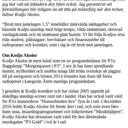
jag har valt att inkludera den biten också. Jag garanterar att
föreställningen blir roligare än att titta på målarfärg när den torkar,
hälsar Kodjo Akolor.
“Brott mot jantelagen 1.5” innehåller tänkvärda iakttagelser och
klassisk Kodjo-standup med högt tempo, vilda imitationer, skruvad
vardagskomik och ett smittsamt glatt humör. Vi får följa Kodjos resa
från student, plåtslagare, brevbärare och finanssnubbe till
radiopratare och komiker, som i sig är ett brott mot jantelagen.
Om Kodjo Akolor
Kodjo Akolor är mest känd som en av programledarna för P3:s
flaggskepp ”Morgonpasset i P3”. I sex år har hans sprudlande
humör, nyfikenhet och snabba tunga fått trötta svenskar att piggna
till på morgonen och hösten 2014 röstades han fram till Stora
radiopriset i kategorin Årets manliga programledare.
I grunden är Kodjo komiker och har sedan 2005 uppträtt på
åtskilliga standup-scener runt om i landet. Han har också varit värd
för P3:s humorshow “Humorhimlen live” fyra år i rad. I december
2016 ledde Kodjo Akolor för femte året i rad, och som även blev
hans sista, insamlingsprogrammet och folkrörelsen ”Musikhjälpen”.
Kodjo Akolor har dessutom varit värd för den direktsända
musikgalan ”P3 Guld” i två år i rad.