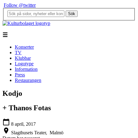
Follow @twitter
Sök
☰
Konserter
TV
Klubbar
Logotype
Information
Press
Restaurangen
Kodjo
+ Thanos Fotas
calendar_today
8 april, 2017
location_on
Slagthusets Teater,
Malmö