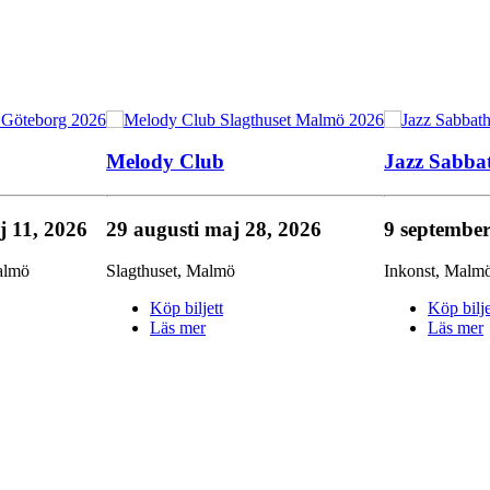
Melody Club
Jazz Sabba
j 11, 2026
29 augusti
maj 28, 2026
9 septembe
almö
Slagthuset
,
Malmö
Inkonst
,
Malm
Köp biljett
Köp bilje
Läs mer
Läs mer