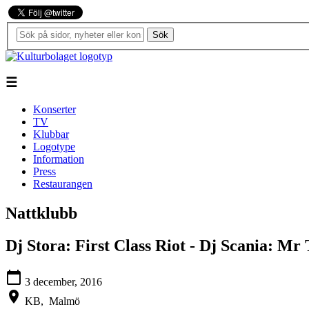
Sök
☰
Konserter
TV
Klubbar
Logotype
Information
Press
Restaurangen
Nattklubb
Dj Stora: First Class Riot - Dj Scania: Mr
calendar_today
3 december, 2016
location_on
KB,
Malmö