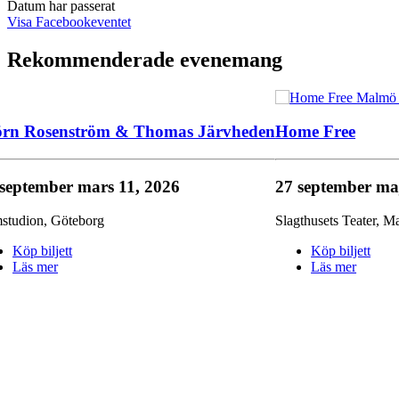
Datum har passerat
Visa Facebookeventet
Rekommenderade evenemang
örn Rosenström & Thomas Järvheden
Home Free
 september
mars 11, 2026
27 september
ma
mstudion
,
Göteborg
Slagthusets Teater
,
M
Köp biljett
Köp biljett
Läs mer
Läs mer