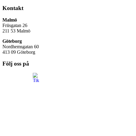
Kontakt
Malmö
Friisgatan 26
211 53
Malmö
Göteborg
Nordhemsgatan 60
413 09 Göteborg
Följ oss på
Frågor & Svar
Hur påverkas min konsert av covid-19?
Jag har glömt eller tappat något hos er, vad gör jag?
När öppnar KB:s nattklubb som vanligt igen?
Vad är det för åldersgräns till Scania Lounge?
Den här sidan använder cookies för att optimera sidans funktionalitet.