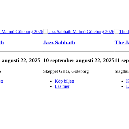
th
Jazz Sabbath
The 
r
augusti 22, 2025
10 september
augusti 22, 2025
11 se
ö
Skeppet GBG
,
Göteborg
Slagthu
tt
Köp biljett
K
Läs mer
L