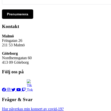
Prenumerera
Kontakt
Malmö
Friisgatan 26
211 53
Malmö
Göteborg
Nordhemsgatan 60
413 09 Göteborg
Följ oss på
Frågor & Svar
Hur påverkas min konsert av covid-19?