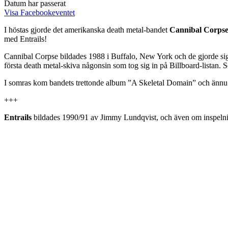
Datum har passerat
Visa Facebookeventet
I höstas gjorde det amerikanska death metal-bandet
Cannibal Corps
med Entrails!
Cannibal Corpse bildades 1988 i Buffalo, New York och de gjorde sig
första death metal-skiva någonsin som tog sig in på Billboard-listan. 
I somras kom bandets trettonde album ”A Skeletal Domain” och ännu e
+++
Entrails
bildades 1990/91 av Jimmy Lundqvist, och även om inspelnin