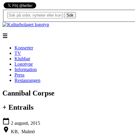
Sök
☰
Konserter
TV
Klubbar
Logotype
Information
Press
Restaurangen
Cannibal Corpse
+ Entrails
calendar_today
2 augusti, 2015
location_on
KB,
Malmö