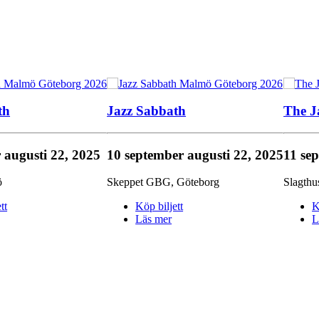
th
Jazz Sabbath
The 
r
augusti 22, 2025
10 september
augusti 22, 2025
11 se
ö
Skeppet GBG
,
Göteborg
Slagthu
tt
Köp biljett
K
Läs mer
L