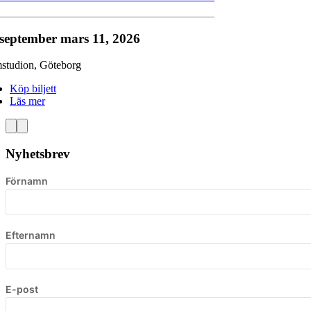
 september
mars 11, 2026
mstudion
,
Göteborg
Köp biljett
Läs mer
Nyhetsbrev
Förnamn
Efternamn
E-post