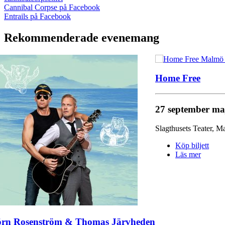
Cannibal Corpse på Facebook
Entrails på Facebook
Rekommenderade evenemang
Home Free
27 september
ma
Slagthusets Teater
,
M
Köp biljett
Läs mer
örn Rosenström & Thomas Järvheden