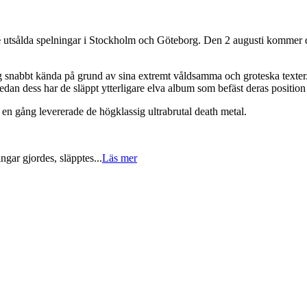
e
utsålda spelningar i Stockholm och Göteborg. Den 2 augusti kommer de
 snabbt kända på grund av sina extremt våldsamma och groteska texter
Sedan dess har de släppt ytterligare elva album som befäst deras positio
n gång levererade de högklassig ultrabrutal death metal.
gar gjordes, släpptes
...
Läs mer