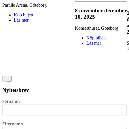
Partille Arena
,
Göteborg
8 november
december
Köp biljett
10, 2025
Läs mer
a
Konserthuset
,
Göteborg
Köp biljett
Läs mer
S
T
Nyhetsbrev
Förnamn
Efternamn