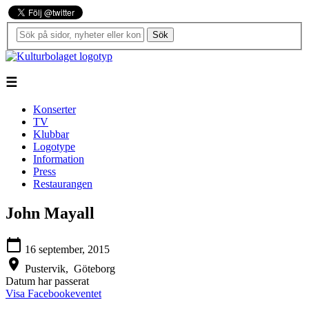
Sök
☰
Konserter
TV
Klubbar
Logotype
Information
Press
Restaurangen
John Mayall
calendar_today
16 september, 2015
location_on
Pustervik,
Göteborg
Datum har passerat
Visa Facebookeventet