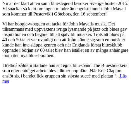
Nu är det klart att en sann blueslegend besöker Sverige hösten 2015.
Vi snackar så klart om ingen mindre än engelsmannen John Mayall
som kommer till Pustervik i Göteborg den 16 september!
Vi har boogie-woogien att tacka för John Mayalls musik. Det
tillsammans med uppväxtens ivriga lyssnande på jazz och blues gav
inspirationen och begäret till att själv bli musiker. Trots att blues på
40 och 50-talet var ovanligt och att John kände sig som en outsider
kunde han inte släppa genren och när Englands första bluesklubb
öppnade i början av 60-talet blev han istället en av många anhängare
inom den nya bluesboomen.
I trettioårsåldern startade han sitt egna bluesband The Bluesbreakers
som efter enträget arbete blev alltmer populära. När Eric Clapton
anslöt sig i bandet fick gruppen sin största succé med plattan ”
...
Läs
mer