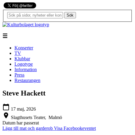
Sök
☰
Konserter
TV
Klubbar
Logotype
Information
Press
Restaurangen
Steve Hackett
calendar_today
17 maj, 2026
location_on
Slagthusets Teater,
Malmö
Datum har passerat
Lägg till mat och garderob
Visa Facebookeventet