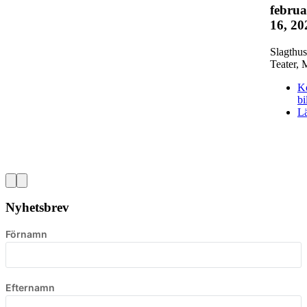
februa
16, 20
Slagthus
Teater
,
K
bi
L
Nyhetsbrev
Förnamn
Efternamn