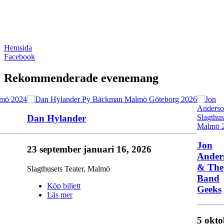
Hemsida
Facebook
Rekommenderade evenemang
Dan Hylander
Jon
23 september
januari 16, 2026
Ander
& The
Slagthusets Teater
,
Malmö
Band
Köp biljett
Geeks
Läs mer
5 okto