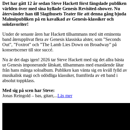
Det har gått 12 år sedan Steve Hackett först fängslade publiken
världen över med sina hyllade Genesis Revisited-shower. Nu
återvänder han till Slagthusets Teater för att denna gång bjuda
Malmöpubliken på en kavalkad av Genesis-klassiker och
solofavoriter!
Under de senaste åren har Hackett tillsammans med sitt eminenta
band återupplivat flera av Genesis klassiska alster, som ”Seconds
Out”, ”Foxtrot” och ”The Lamb Lies Down on Broadway” på
konsertscener till stor succé.
Nu är det dags igen! 2026 tar Steve Hackett med sig det allra bästa
ur Genesis imponerande låtskatt, tillsammans med enastående låtar
från hans många soloalbum. Publiken kan vänta sig en kväll fylld av
musikalisk magi och odödliga klassiker, framförda av ett band i
absolut toppklass.
Med sig på scen har Steve:
Jonas Reingold – bas, gitarr,
...
Läs mer