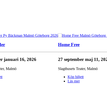
der
Home Free
er
januari 16, 2026
27 september
maj 11, 20
ter
,
Malmö
Slagthusets Teater
,
Malmö
tt
Köp biljett
Läs mer