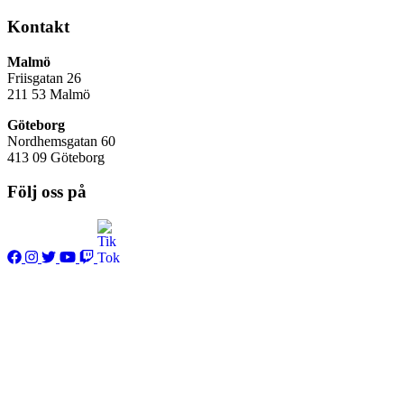
Kontakt
Malmö
Friisgatan 26
211 53
Malmö
Göteborg
Nordhemsgatan 60
413 09 Göteborg
Följ oss på
Frågor & Svar
Hur påverkas min konsert av covid-19?
Jag har glömt eller tappat något hos er, vad gör jag?
När öppnar KB:s nattklubb som vanligt igen?
Vad är det för åldersgräns till Scania Lounge?