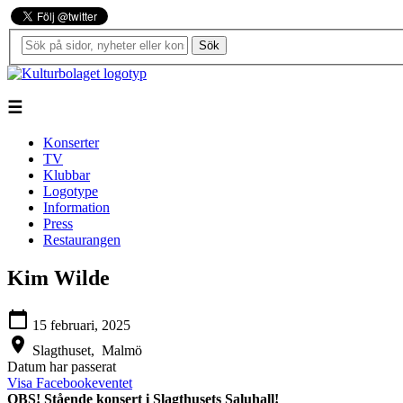
Sök
☰
Konserter
TV
Klubbar
Logotype
Information
Press
Restaurangen
Kim Wilde
calendar_today
15 februari, 2025
location_on
Slagthuset,
Malmö
Datum har passerat
Visa Facebookeventet
OBS! Stående konsert i Slagthusets Saluhall!