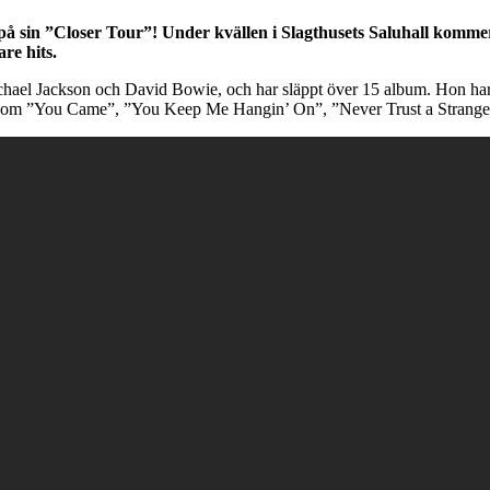
å sin ”Closer Tour”! Under kvällen i Slagthusets Saluhall kommer
re hits.
ichael Jackson och David Bowie, och har släppt över 15 album. Hon har 
tar som ”You Came”, ”You Keep Me Hangin’ On”, ”Never Trust a Strange