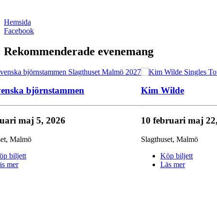
Hemsida
Facebook
Rekommenderade evenemang
venska björnstammen
Kim Wilde
nuari
maj 5, 2026
10 februari
maj 22
et
,
Malmö
Slagthuset
,
Malmö
p biljett
Köp biljett
äs mer
Läs mer