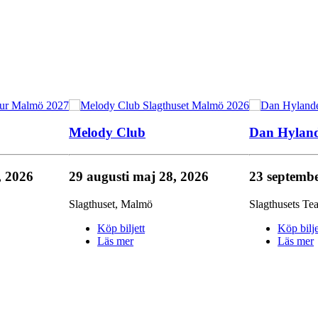
Melody Club
Dan Hylan
, 2026
29 augusti
maj 28, 2026
23 septemb
Slagthuset
,
Malmö
Slagthusets Tea
Köp biljett
Köp bilje
Läs mer
Läs mer